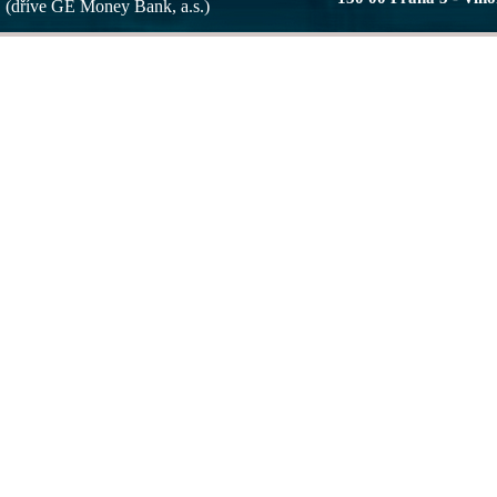
(dříve GE Money Bank, a.s.)