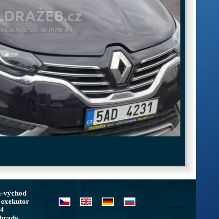
a-východ
 exekutor
/4
ohrady