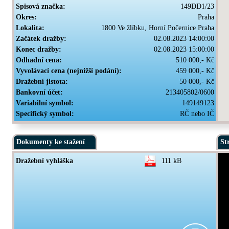
Spisová značka:
149DD1/23
Okres:
Praha
Lokalita:
1800 Ve žlíbku, Horní Počernice Praha
Začátek dražby:
02.08.2023 14:00:00
Konec dražby:
02.08.2023 15:00:00
Odhadní cena:
510 000,- Kč
Vyvolávací cena (nejnižší podání):
459 000,- Kč
Dražební jistota:
50 000,- Kč
Bankovní účet:
213405802/0600
Variabilní symbol:
149149123
Specifický symbol:
RČ nebo IČ
Dokumenty ke stažení
St
Dražební vyhláška
111 kB