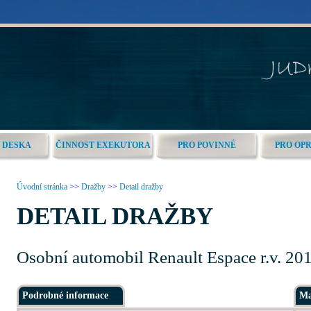
 DESKA
ČINNOST EXEKUTORA
PRO POVINNÉ
PRO OP
Úvodní stránka
>>
Dražby
>>
Detail dražby
DETAIL DRAŽBY
Osobní automobil Renault Espace r.v. 20
Podrobné informace
Ma