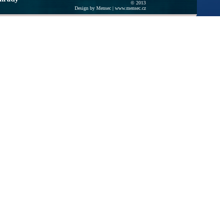
© 2013
Design by Mensec |
www.mensec.cz