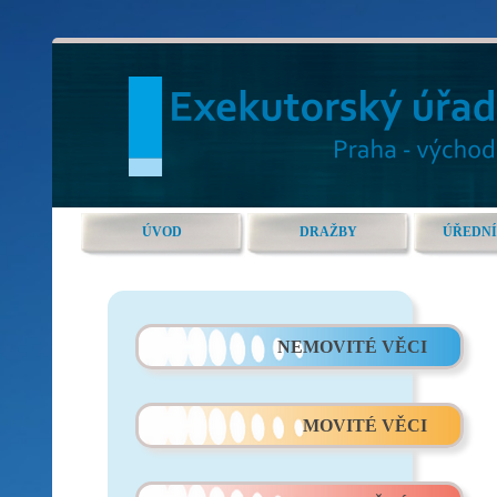
ÚVOD
DRAŽBY
ÚŘEDNÍ
NEMOVITÉ VĚCI
MOVITÉ VĚCI