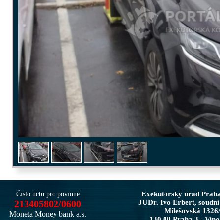
Exekutorský úřad Prah
Číslo účtu pro povinné
213405802/0600
JUDr. Ivo Erbert, soudní
Milešovská 1326
Moneta Money bank a.s.
130 00 Praha 3 - Vin