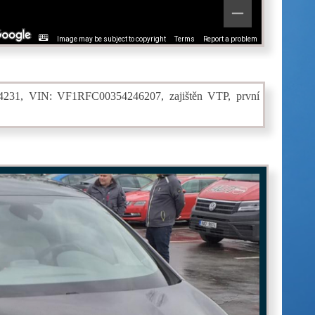
Image may be subject to copyright
Terms
Report a problem
D4231, VIN: VF1RFC00354246207, zajištěn VTP, první