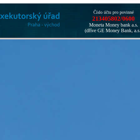
Číslo účtu pro povinné
213405802/0600
Moneta Money bank a.s.
(dříve GE Money Bank, a.s