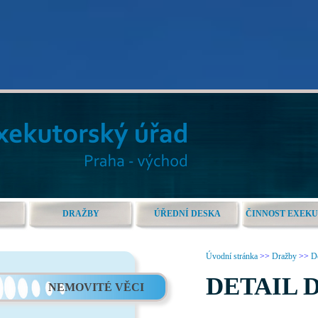
DRAŽBY
ÚŘEDNÍ DESKA
ČINNOST EXEK
Úvodní stránka
>>
Dražby
>>
De
DETAIL 
NEMOVITÉ VĚCI