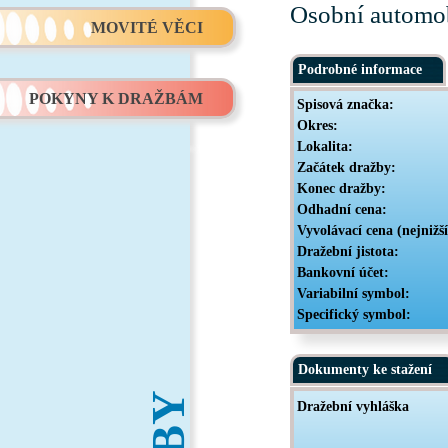
Osobní automob
MOVITÉ VĚCI
Podrobné informace
POKYNY K DRAŽBÁM
Spisová značka:
Okres:
Lokalita:
Začátek dražby:
Konec dražby:
Odhadní cena:
Vyvolávací cena (nejnižš
Dražební jistota:
Bankovní účet:
Variabilní symbol:
Specifický symbol:
Dokumenty ke stažení
Dražební vyhláška