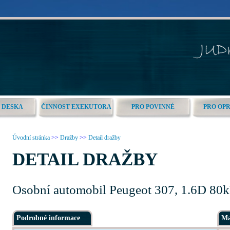
 DESKA
ČINNOST EXEKUTORA
PRO POVINNÉ
PRO OP
Úvodní stránka
>>
Dražby
>>
Detail dražby
DETAIL DRAŽBY
Osobní automobil Peugeot 307, 1.6D 8
Podrobné informace
Ma