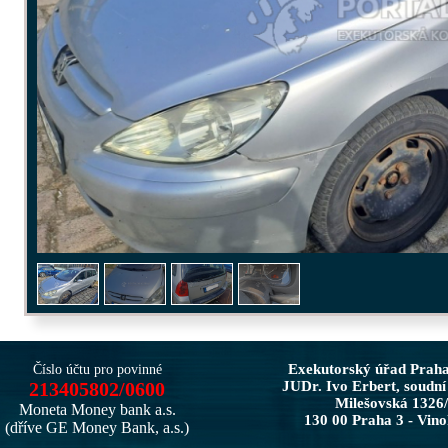
Exekutorský úřad Prah
Číslo účtu pro povinné
213405802/0600
JUDr. Ivo Erbert, soudní
Milešovská 1326
Moneta Money bank a.s.
130 00 Praha 3 - Vin
(dříve GE Money Bank, a.s.)