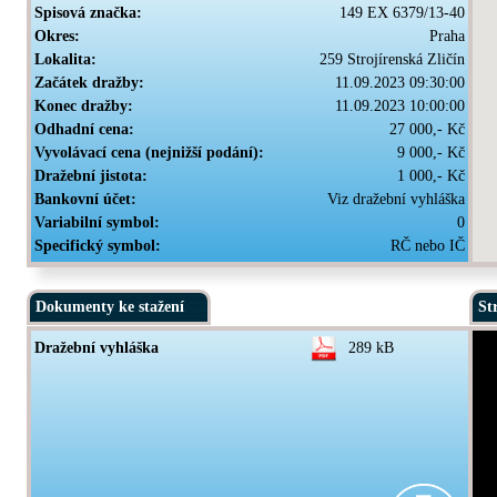
Spisová značka:
149 EX 6379/13-40
Okres:
Praha
Lokalita:
259 Strojírenská Zličín
Začátek dražby:
11.09.2023 09:30:00
Konec dražby:
11.09.2023 10:00:00
Odhadní cena:
27 000,- Kč
Vyvolávací cena (nejnižší podání):
9 000,- Kč
Dražební jistota:
1 000,- Kč
Bankovní účet:
Viz dražební vyhláška
Variabilní symbol:
0
Specifický symbol:
RČ nebo IČ
Dokumenty ke stažení
St
Dražební vyhláška
289 kB