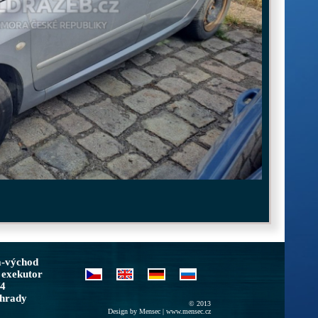
a-východ
 exekutor
/4
ohrady
© 2013
Design by Mensec |
www.mensec.cz