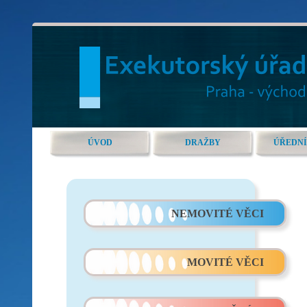
ÚVOD
DRAŽBY
ÚŘEDNÍ
NEMOVITÉ VĚCI
MOVITÉ VĚCI