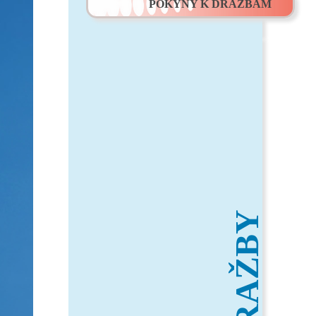
POKYNY K DRAŽBÁM
DRAŽBY