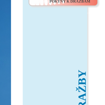
POKYNY K DRAŽBÁM
DRAŽBY