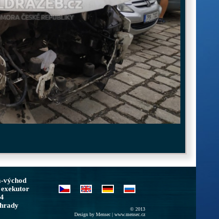
a-východ
 exekutor
/4
ohrady
© 2013
Design by Mensec |
www.mensec.cz