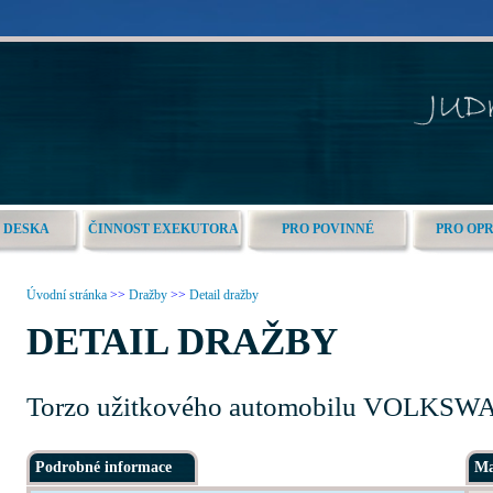
 DESKA
ČINNOST EXEKUTORA
PRO POVINNÉ
PRO OP
Úvodní stránka
>>
Dražby
>>
Detail dražby
DETAIL DRAŽBY
Torzo užitkového automobilu VOLK
Podrobné informace
Ma