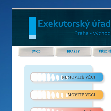
ÚVOD
DRAŽBY
ÚŘEDNÍ
NEMOVITÉ VĚCI
MOVITÉ VĚCI