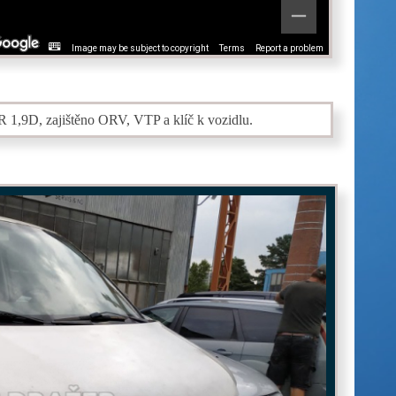
Image may be subject to copyright
Terms
Report a problem
, zajištěno ORV, VTP a klíč k vozidlu.