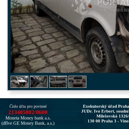
Exekutorský úřad Prah
Číslo účtu pro povinné
213405802/0600
JUDr. Ivo Erbert, soudní
Milešovská 1326
Moneta Money bank a.s.
130 00 Praha 3 - Vin
(dříve GE Money Bank, a.s.)