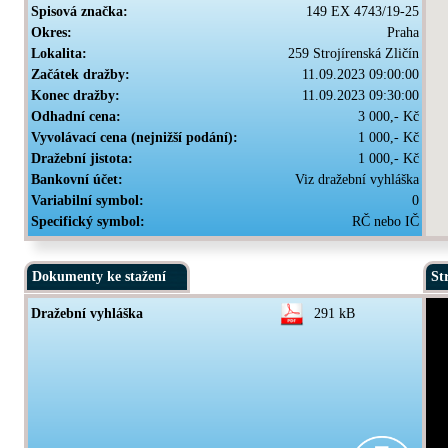
Spisová značka:
149 EX 4743/19-25
Okres:
Praha
Lokalita:
259 Strojírenská Zličín
Začátek dražby:
11.09.2023 09:00:00
Konec dražby:
11.09.2023 09:30:00
Odhadní cena:
3 000,- Kč
Vyvolávací cena (nejnižší podání):
1 000,- Kč
Dražební jistota:
1 000,- Kč
Bankovní účet:
Viz dražební vyhláška
Variabilní symbol:
0
Specifický symbol:
RČ nebo IČ
Dokumenty ke stažení
St
Dražební vyhláška
291 kB