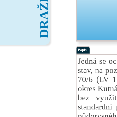
DRAŽBY
Popis
Jedná se oc
stav, na po
70/6 (LV 1
okres Kutná
bez využi
standardní 
půdorysného