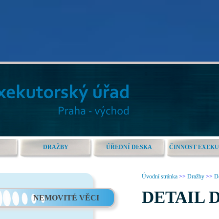
DRAŽBY
ÚŘEDNÍ DESKA
ČINNOST EXEK
Úvodní stránka
>>
Dražby
>>
De
DETAIL 
NEMOVITÉ VĚCI