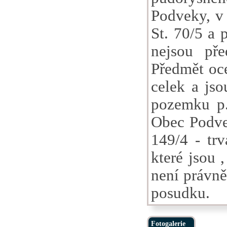
Podveky, v 
St. 70/5 a p
nejsou př
Předmět oce
celek a js
pozemku p.č
Obec Podve
149/4 - trv
které jsou ,
není právně
posudku.
Fotogalerie