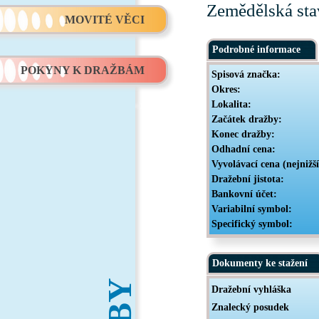
Zemědělská sta
MOVITÉ VĚCI
Podrobné informace
POKYNY K DRAŽBÁM
Spisová značka:
Okres:
Lokalita:
Začátek dražby:
Konec dražby:
Odhadní cena:
Vyvolávací cena (nejnižš
Dražební jistota:
Bankovní účet:
Variabilní symbol:
Specifický symbol:
Dokumenty ke stažení
Dražební vyhláška
Znalecký posudek