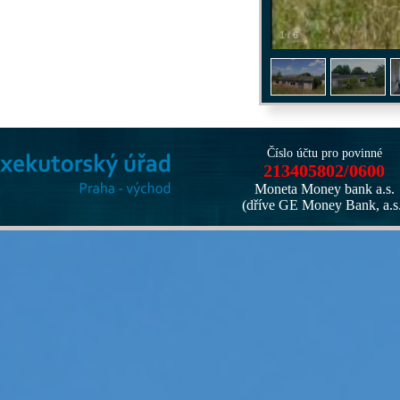
1
/
6
Číslo účtu pro povinné
213405802/0600
Moneta Money bank a.s.
(dříve GE Money Bank, a.s