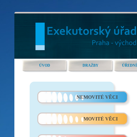
ÚVOD
DRAŽBY
ÚŘEDNÍ
NEMOVITÉ VĚCI
MOVITÉ VĚCI