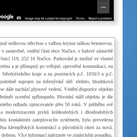
Image may be subject to copyright
Terms
Report a problem
pod sedlovou střechou s valbou krytou taškou betonovou.
 v zastavěné, vnitřní části obce Nučice, v řadové zástavbě
Vinicí 119, 252 16 Nučice. Parkování je možné ve vlastní
erénu a je přístupný po veřejné, zpevněné komunikaci, na
í Středočeského kraje a na pozemcích p.č. 1050/3 a p.č.
podobně napojen na inženýrské sítě: elektro, hloubková
e dále nachází plynové vedení. Vnitřní dispozice objektu
edmět ocenění zpřístupněn. Původní stáří objektu je dle
borného odhadu zpracovatele přes 50 roků. V průběhu své
mi a modernizacemi prvků krátkodobých i dlouhodobých
jektu kontaktním zateplovacím systémem, byla provedena
měna klempířských konstrukcí a původních oken za nová.
o dobrou. Více informací naleznete ve znaleckém posudku.