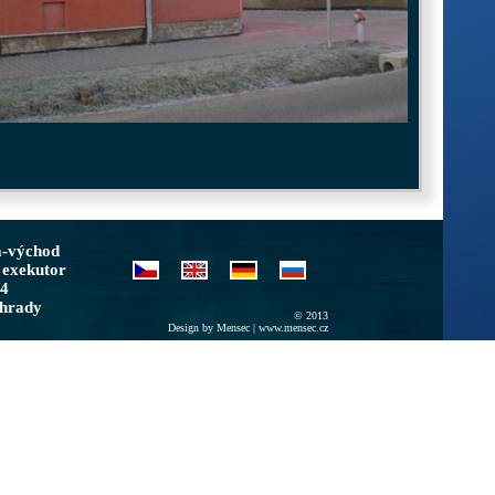
a-východ
 exekutor
/4
ohrady
© 2013
Design by Mensec |
www.mensec.cz