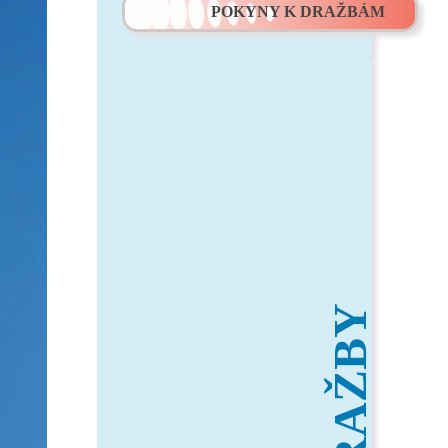
POKYNY K DRAŽBÁM
DRAŽBY