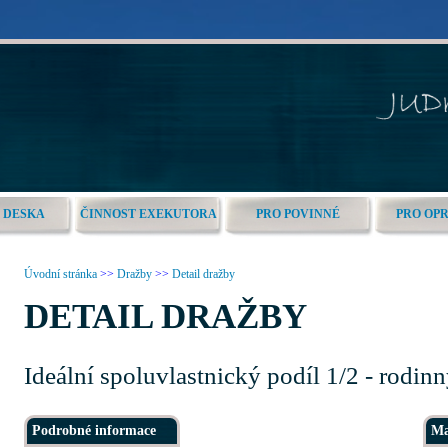
 DESKA
ČINNOST EXEKUTORA
PRO POVINNÉ
PRO OP
Úvodní stránka
>>
Dražby
>>
Detail dražby
DETAIL DRAŽBY
Ideální spoluvlastnický podíl 1/2 - rodi
Podrobné informace
Ma