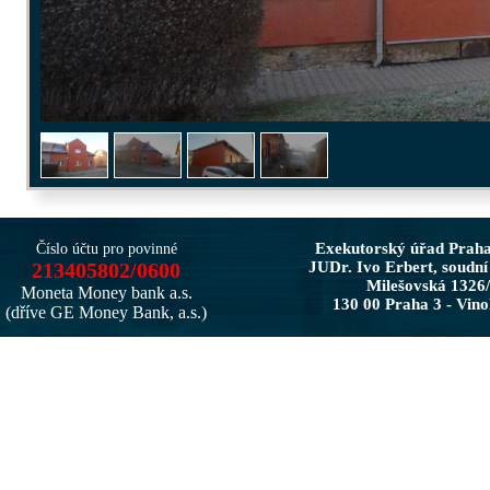
Exekutorský úřad Prah
Číslo účtu pro povinné
213405802/0600
JUDr. Ivo Erbert, soudní
Milešovská 1326
Moneta Money bank a.s.
130 00 Praha 3 - Vin
(dříve GE Money Bank, a.s.)