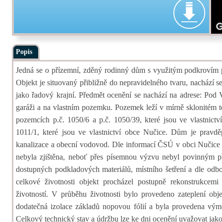
Popis
Jedná se o přízemní, zděný rodinný dům s využitým podkrovím 
Objekt je situovaný přibližně do nepravidelného tvaru, nachází se
jako řadový krajní. Předmět ocenění se nachází na adrese: Pod 
garáži a na vlastním pozemku. Pozemek leží v mírně sklonitém t
pozemcích p.č. 1050/6 a p.č. 1050/39, které jsou ve vlastnictv
1011/1, které jsou ve vlastnictví obce Nučice. Dům je pravdě
kanalizace a obecní vodovod. Dle informací ČSÚ v obci Nučice s
nebyla zjištěna, neboť přes písemnou výzvu nebyl povinným př
dostupných podkladových materiálů, místního šetření a dle od
celkové životnosti objekt procházel postupně rekonstrukce
životností. V průběhu životnosti bylo provedeno zateplení ob
dodatečná izolace základů nopovou fólií a byla provedena vý
Celkový technický stav a údržbu lze ke dni ocenění uvažovat jak