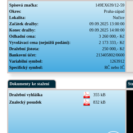
Spisová značka:
149EX639/12-59
Okres:
Praha-západ
Lokalita:
Nučice
Začátek dražby:
09.09.2025 13:00:00
Konec dražby:
09.09.2025 14:00:00
Odhadní cena:
3 260 000,- Kč
Vyvolávací cena (nejnižší podání):
2 173 333,- Kč
Dražební jistota:
250 000,- Kč
Bankovní účet:
213405802/0600
Variabilní symbol:
1263912
Specifický symbol:
RČ nebo IČ
Dokumenty ke stažení
St
Dražební vyhláška
355 kB
Znalecký posudek
832 kB