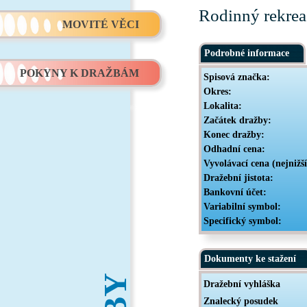
Rodinný rekrea
MOVITÉ VĚCI
Podrobné informace
POKYNY K DRAŽBÁM
Spisová značka:
Okres:
Lokalita:
Začátek dražby:
Konec dražby:
Odhadní cena:
Vyvolávací cena (nejnižš
Dražební jistota:
Bankovní účet:
Variabilní symbol:
Specifický symbol:
Dokumenty ke stažení
Dražební vyhláška
Znalecký posudek