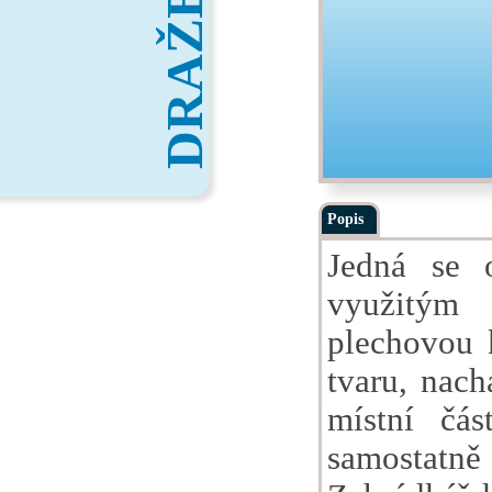
DRAŽBY
Popis
Jedná se 
využitým
plechovou 
tvaru, nach
místní čá
samostatně