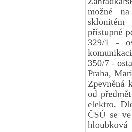
Zahrádkářsk
možné na
sklonitém 
přístupné 
329/1 - o
komunikaci 
350/7 - osta
Praha, Mari
Zpevněná k
od předmětu
elektro. Dl
ČSÚ se ve 
hloubková 