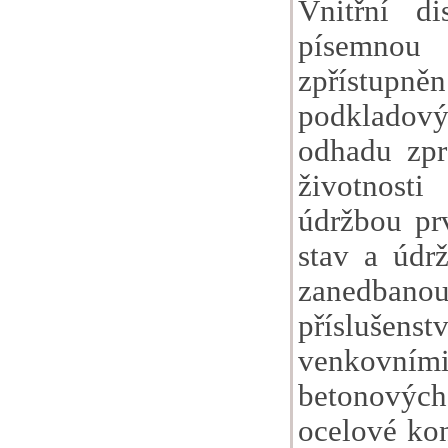
Vnitřní di
písemnou
zpřístupn
podkladový
odhadu zpr
životnost
údržbou pr
stav a údr
zanedbanou 
příslušen
venkovním
betonovýc
ocelové kon