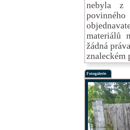
nebyla z 
povinného
objednava
materiálů 
žádná práva
znaleckém 
Fotogalerie