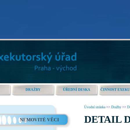
DRAŽBY
ÚŘEDNÍ DESKA
ČINNOST EXEK
Úvodní stránka
>>
Dražby
>>
De
DETAIL 
NEMOVITÉ VĚCI