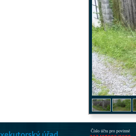
1
/
4
Číslo účtu pro povinné