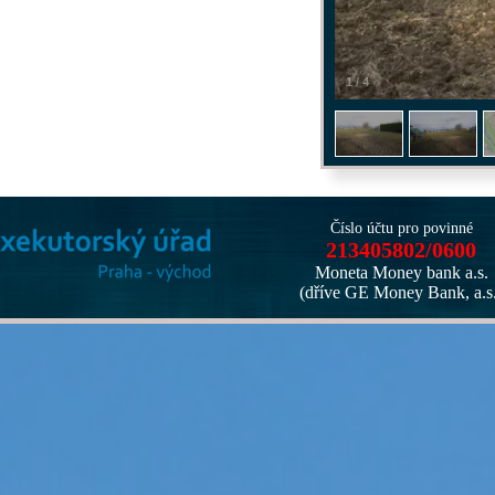
1
/
4
Číslo účtu pro povinné
213405802/0600
Moneta Money bank a.s.
(dříve GE Money Bank, a.s