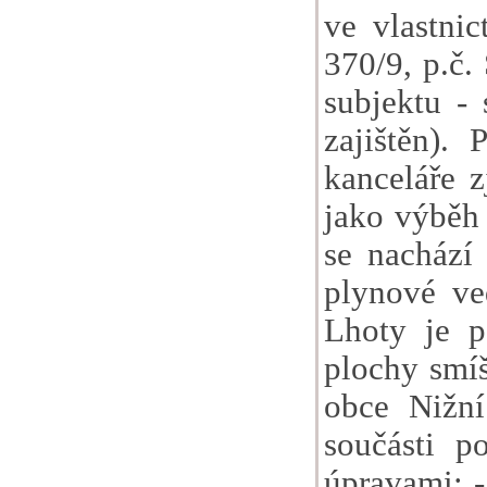
ve vlastni
370/9, p.č. 
subjektu -
zajištěn).
kanceláře 
jako výběh
se nachází 
plynové ve
Lhoty je 
plochy smí
obce Nižní
součásti p
úpravami: -