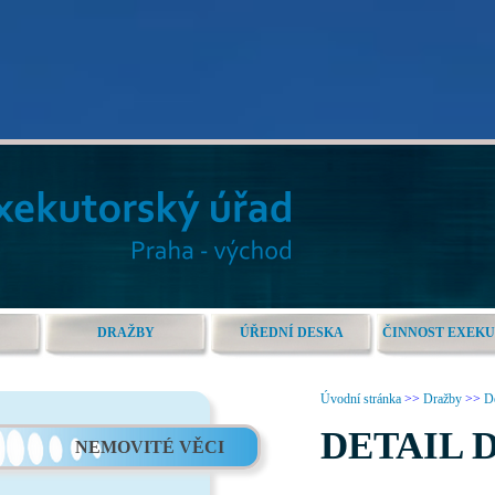
DRAŽBY
ÚŘEDNÍ DESKA
ČINNOST EXEK
Úvodní stránka
>>
Dražby
>>
De
DETAIL 
NEMOVITÉ VĚCI