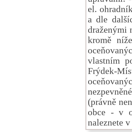
el. ohradní
a dle dalš
draženými 
kromě níž
oceňovaných
vlastním p
Frýdek-Mís
oceňovaný
nezpevněn
(právně nen
obce - v o
naleznete 