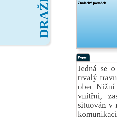
DRAŽBY
Znalecký posudek
Popis
Jedná se o
trvalý trav
obec Nižní 
vnitřní, z
situován v 
komunikaci 