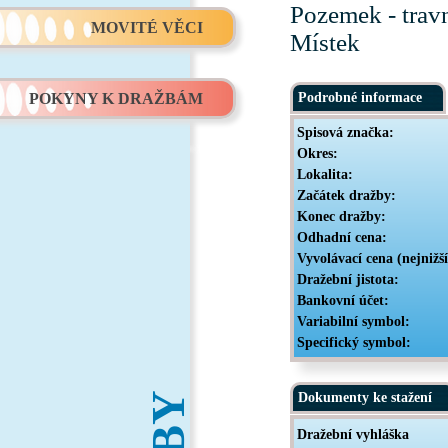
Pozemek - travn
MOVITÉ VĚCI
Místek
POKYNY K DRAŽBÁM
Podrobné informace
Spisová značka:
Okres:
Lokalita:
Začátek dražby:
Konec dražby:
Odhadní cena:
Vyvolávací cena (nejnižš
Dražební jistota:
Bankovní účet:
Variabilní symbol:
Specifický symbol:
Dokumenty ke stažení
Dražební vyhláška