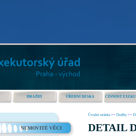
DRAŽBY
ÚŘEDNÍ DESKA
ČINNOST EXEK
Úvodní stránka
>>
Dražby
>>
De
DETAIL 
NEMOVITÉ VĚCI