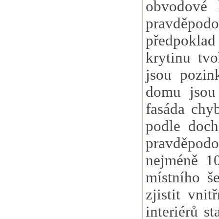
obvodové 
pravděpod
předpokla
krytinu tv
jsou pozin
domu jsou 
fasáda chyb
podle doch
pravděpodo
nejméně 10
místního še
zjistit vni
interiérů s