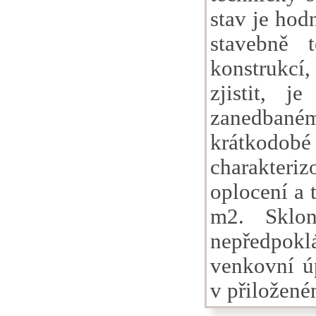
stav je hod
stavebně 
konstrukcí
zjistit, 
zanedbaném
krátkodobé 
charakteri
oplocení a 
m2. Sklon
nepředpokl
venkovní úp
v přiložen