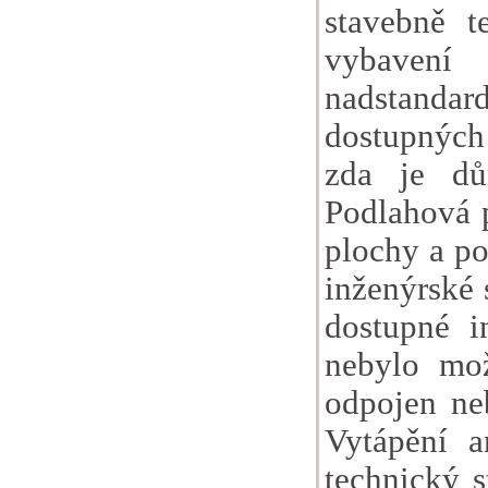
stavebně t
vybavení
nadstanda
dostupných 
zda je dů
Podlahová p
plochy a po
inženýrské 
dostupné i
nebylo mož
odpojen neb
Vytápění a
technický 