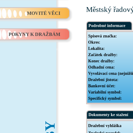
Městský řadový
MOVITÉ VĚCI
Podrobné informace
POKYNY K DRAŽBÁM
Spisová značka:
Okres:
Lokalita:
Začátek dražby:
Konec dražby:
Odhadní cena:
Vyvolávací cena (nejnižš
Dražební jistota:
Bankovní účet:
Variabilní symbol:
Specifický symbol:
Dokumenty ke stažení
Dražební vyhláška