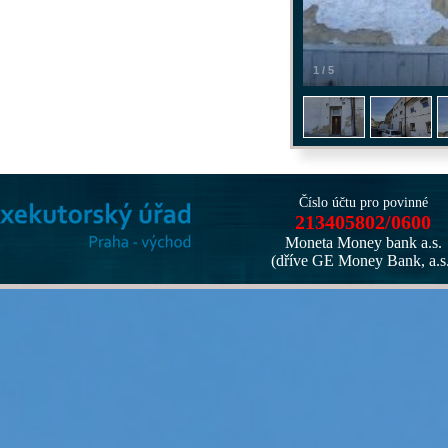
1
/
5
Číslo účtu pro povinné
213405802/0600
Moneta Money bank a.s.
(dříve GE Money Bank, a.s