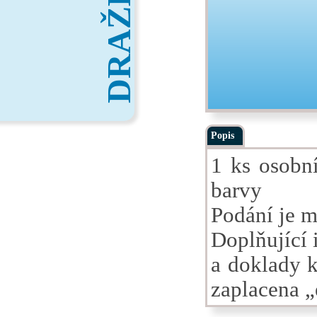
DRAŽBY
Popis
1 ks osobn
barvy
Podání je m
Doplňující 
a doklady k
zaplacena „