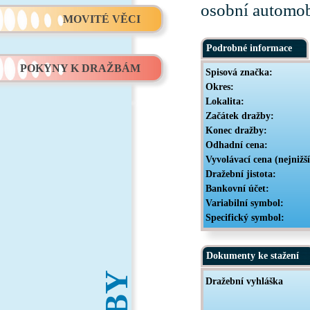
osobní automob
MOVITÉ VĚCI
Podrobné informace
POKYNY K DRAŽBÁM
Spisová značka:
Okres:
Lokalita:
Začátek dražby:
Konec dražby:
Odhadní cena:
Vyvolávací cena (nejnižš
Dražební jistota:
Bankovní účet:
Variabilní symbol:
Specifický symbol:
Dokumenty ke stažení
Dražební vyhláška