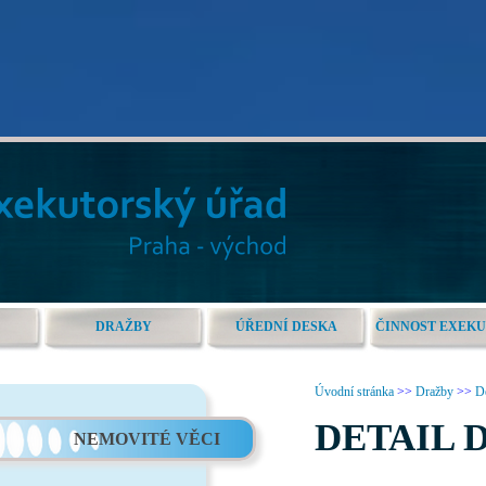
DRAŽBY
ÚŘEDNÍ DESKA
ČINNOST EXEK
Úvodní stránka
>>
Dražby
>>
De
DETAIL 
NEMOVITÉ VĚCI