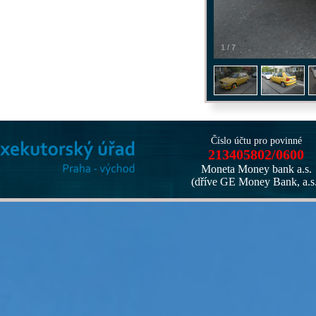
1
/
7
Číslo účtu pro povinné
213405802/0600
Moneta Money bank a.s.
(dříve GE Money Bank, a.s