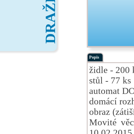
DRAŽBY
Popis
židle - 200 
stůl - 77 ks
automat DO
domácí rozh
obraz (zátiš
Movité věc
10.02.2015