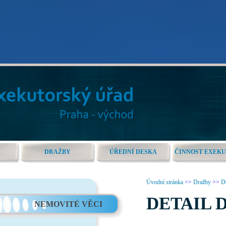
DRAŽBY
ÚŘEDNÍ DESKA
ČINNOST EXEK
Úvodní stránka
>>
Dražby
>>
De
DETAIL 
NEMOVITÉ VĚCI