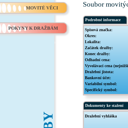
Soubor movitýc
MOVITÉ VĚCI
Podrobné informace
POKYNY K DRAŽBÁM
Spisová značka:
Okres:
Lokalita:
Začátek dražby:
Konec dražby:
Odhadní cena:
Vyvolávací cena (nejnižš
Dražební jistota:
Bankovní účet:
Variabilní symbol:
Specifický symbol:
Dokumenty ke stažení
Dražební vyhláška