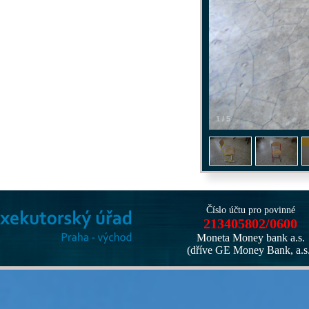
1
/
5
Číslo účtu pro povinné
213405802/0600
Moneta Money bank a.s.
(dříve GE Money Bank, a.s