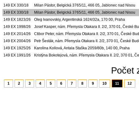
149 EX 330/18
Milan Pástor, Belgická 3765/11, 466 05, Jablonec nad Nisou
149 EX 330/18
Milan Pástor, Belgická 3765/11, 466 05, Jablonec nad Nisou
149 EX 1823/26
Oleg Ivanovskiy, Argentinská 1624/32a, 170 00, Praha
149 EX 1998/26
Josef Kasper, nám. Přemysla Otakara II. 2/2, 370 01, České B
149 EX 2014/26
Ctibor Peter, nám. Přemysla Otakara II. 2/2, 370 01, České Bu
149 EX 2004/26
Petr Šesták, nám. Přemysla Otakara II. 2/2, 370 01, České Bud
149 EX 1925/26
Karolina Kollová, Antala Staška 2059/80b, 140 00, Praha
149 EX 1991/26
Kristýna Bokotejová, nám. Přemysla Otakara II. 2/2, 370 01, 
Počet 
1
2
3
4
5
6
7
8
9
10
11
12