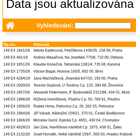
Data jsou aktualizována
Vyhledávání:
Sp.zn.
Adresát
149 EX 1841/26
Nikola Kadlecová, Petržílkova 1436/35, 158 00, Praha
149 EX 491/16
Andrea Masařová, Na Josefské 775/8, 710 00, Ostrava
149 EX 1851/26
Klaudie Konečná, Tatranská 1381/4, 735 06, Karviná
149 EX 1735/26
Václav Bagar, Husova 165/5, 602 00, Brno
149 EX 4284/19
Jana Macháčková, Jívanská 647/10, 193 00, Praha
149 EX 2000/26
Terezie Gujdová, U Továrny č.p. 125, 394 68, Žirovnice
149 EX 1857/26
Alexandr Petermann, tř. Budovatelů 2321/96, 434 01, Most
149 EX 1886/26
Růžena Horníčková, Písařov č.p. 50, 789 91, Písařov
149 EX 1956/26
Radek Hrma, Petrovice č.p. 26, 262 55, Petrovice
149 EX 1984/26
Jiří Váradi, Nádražní 159/21, 370 01, České Budějovice
149 EX 1866/26
Miroslav Gorol, Kyjická č.p. 4651, 430 04, Chomutov
149 EX 4828/23
Jan Zula, Havlíčkovo náměstí č.p. 1875, 438 01, Žatec
149 EX 2132/20
Josef Horváth, Velké náměstí 159/7, 500 03, Hradec Králové