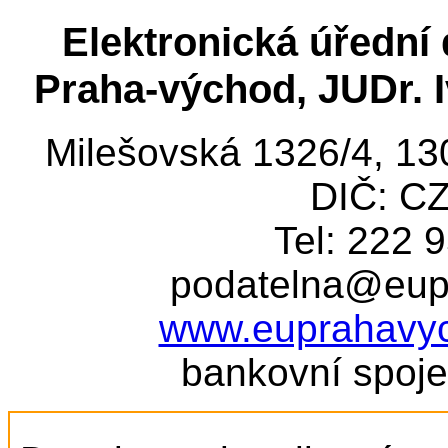
Elektronická úřední
Praha-východ, JUDr. I
Milešovská 1326/4, 13
DIČ: C
Tel: 222 9
podatelna@eup
www.euprahavy
bankovní spoj