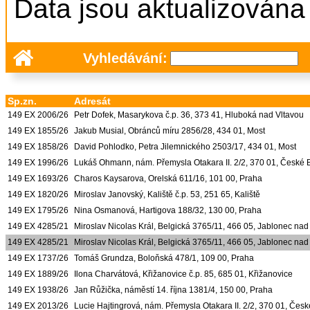
Data jsou aktualizována
Vyhledávání:
Sp.zn.
Adresát
149 EX 2006/26
Petr Dofek, Masarykova č.p. 36, 373 41, Hluboká nad Vltavou
149 EX 1855/26
Jakub Musial, Obránců míru 2856/28, 434 01, Most
149 EX 1858/26
David Pohlodko, Petra Jilemnického 2503/17, 434 01, Most
149 EX 1996/26
Lukáš Ohmann, nám. Přemysla Otakara II. 2/2, 370 01, České 
149 EX 1693/26
Charos Kaysarova, Orelská 611/16, 101 00, Praha
149 EX 1820/26
Miroslav Janovský, Kaliště č.p. 53, 251 65, Kaliště
149 EX 1795/26
Nina Osmanová, Hartigova 188/32, 130 00, Praha
149 EX 4285/21
Miroslav Nicolas Král, Belgická 3765/11, 466 05, Jablonec nad
149 EX 4285/21
Miroslav Nicolas Král, Belgická 3765/11, 466 05, Jablonec nad
149 EX 1737/26
Tomáš Grundza, Boloňská 478/1, 109 00, Praha
149 EX 1889/26
Ilona Charvátová, Křižanovice č.p. 85, 685 01, Křižanovice
149 EX 1938/26
Jan Růžička, náměstí 14. října 1381/4, 150 00, Praha
149 EX 2013/26
Lucie Hajtingrová, nám. Přemysla Otakara II. 2/2, 370 01, Čes