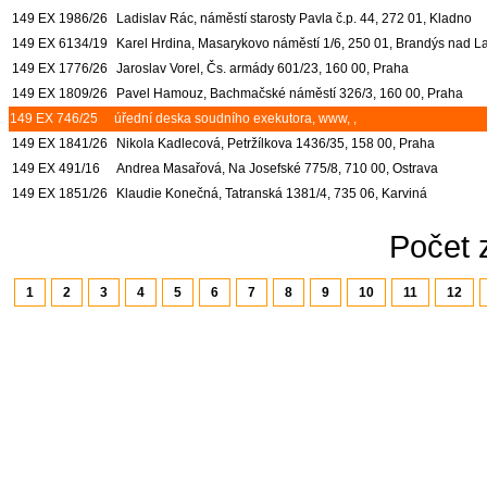
149 EX 1986/26
Ladislav Rác, náměstí starosty Pavla č.p. 44, 272 01, Kladno
149 EX 6134/19
Karel Hrdina, Masarykovo náměstí 1/6, 250 01, Brandýs nad L
149 EX 1776/26
Jaroslav Vorel, Čs. armády 601/23, 160 00, Praha
149 EX 1809/26
Pavel Hamouz, Bachmačské náměstí 326/3, 160 00, Praha
149 EX 746/25
úřední deska soudního exekutora, www, ,
149 EX 1841/26
Nikola Kadlecová, Petržílkova 1436/35, 158 00, Praha
149 EX 491/16
Andrea Masařová, Na Josefské 775/8, 710 00, Ostrava
149 EX 1851/26
Klaudie Konečná, Tatranská 1381/4, 735 06, Karviná
Počet 
1
2
3
4
5
6
7
8
9
10
11
12